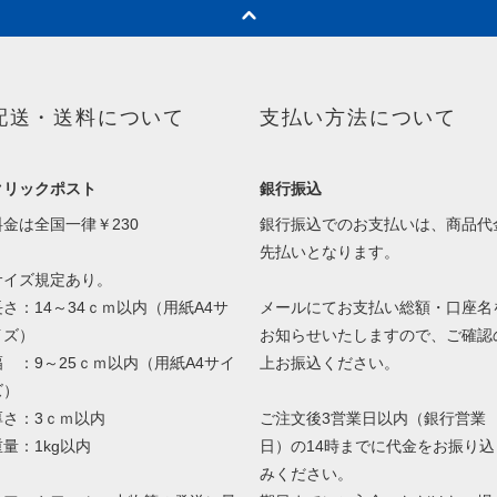
配送・送料について
支払い方法について
クリックポスト
銀行振込
料金は全国一律￥230
銀行振込でのお支払いは、商品代
先払いとなります。
サイズ規定あり。
長さ：14～34ｃｍ以内（用紙A4サ
メールにてお支払い総額・口座名
イズ）
お知らせいたしますので、ご確認
幅 ：9～25ｃｍ以内（用紙A4サイ
上お振込ください。
ズ）
厚さ：3ｃｍ以内
ご注文後3営業日以内（銀行営業
重量：1kg以内
日）の14時までに代金をお振り込
みください。