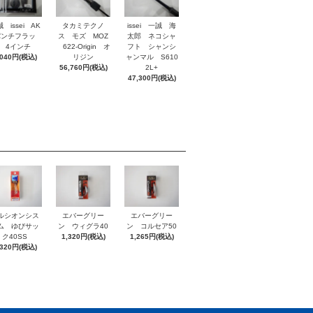
 issei AK
タカミテクノ
issei 一誠 海
パンチフラッ
ス モズ MOZ
太郎 ネコシャ
 4インチ
622-Origin オ
フト シャンシ
,040円(税込)
リジン
ャンマル S610
56,760円(税込)
2L+
47,300円(税込)
ルシオンシス
エバーグリー
エバーグリー
ム ゆびサッ
ン ウィグラ40
ン コルセア50
ク40SS
1,320円(税込)
1,265円(税込)
,320円(税込)