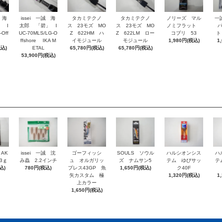
 海
issei 一誠 海
タカミテクノ
タカミテクノ
ノリーズ マル
一誠
 I
太郎 「碧」 I
ス 23モズ MO
ス 23モズ MO
ノミフラット
-Off
UC-70MLS/LG-O
Z 622HM ハ
Z 622LM ロー
コブリ 53
ト
ffshore IKA M
イモジュール
モジュール
1,980円(税込)
1
税込)
ETAL
65,780円(税込)
65,780円(税込)
53,900円(税込)
 AK
issei 一誠 沈
ゴーフィッシ
SOULS ソウル
ハルシオンシス
ハ
3ｇ
み蟲 2.2インチ
ュ オルガリッ
ズ ナムサン5
テム ゆびサッ
テ
込)
780円(税込)
プレス43GP 魚
1,650円(税込)
ク40F
矢カスタム 極
1,320円(税込)
1
上カラー
1,650円(税込)