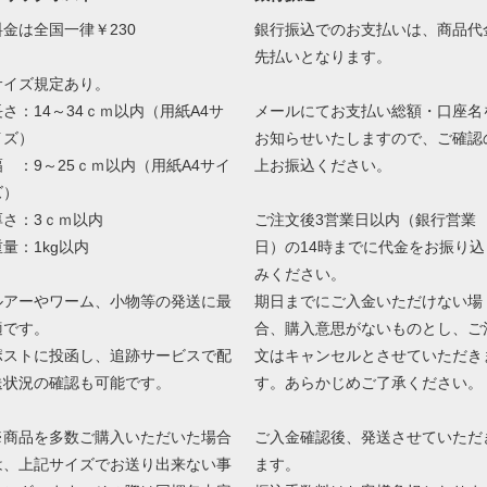
料金は全国一律￥230
銀行振込でのお支払いは、商品代
先払いとなります。
サイズ規定あり。
長さ：14～34ｃｍ以内（用紙A4サ
メールにてお支払い総額・口座名
イズ）
お知らせいたしますので、ご確認
幅 ：9～25ｃｍ以内（用紙A4サイ
上お振込ください。
ズ）
厚さ：3ｃｍ以内
ご注文後3営業日以内（銀行営業
重量：1kg以内
日）の14時までに代金をお振り込
みください。
ルアーやワーム、小物等の発送に最
期日までにご入金いただけない場
適です。
合、購入意思がないものとし、ご
ポストに投函し、追跡サービスで配
文はキャンセルとさせていただき
送状況の確認も可能です。
す。あらかじめご了承ください。
※商品を多数ご購入いただいた場合
ご入金確認後、発送させていただ
は、上記サイズでお送り出来ない事
ます。