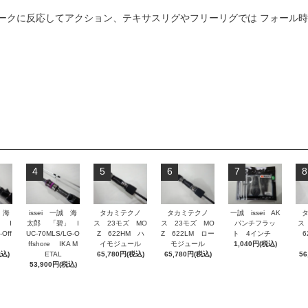
ークに反応してアクション、テキサスリグやフリーリグでは フォール
4
5
6
7
8
 海
issei 一誠 海
タカミテクノ
タカミテクノ
一誠 issei AK
 I
太郎 「碧」 I
ス 23モズ MO
ス 23モズ MO
パンチフラッ
ス
-Off
UC-70MLS/LG-O
Z 622HM ハ
Z 622LM ロー
ト 4インチ
62
ffshore IKA M
イモジュール
モジュール
1,040円(税込)
税込)
ETAL
65,780円(税込)
65,780円(税込)
56
53,900円(税込)