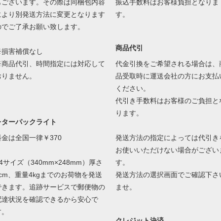
もございます。その際は同梱包内容
振込手数料はお客様負担となりま
により別発送方法に変更となります
す。
のでご了承お願い致します。
商品代引
※損害補償なし
※商品代引、時間指定には対応して
代金引換をご希望される場合は、
おりません。
品受取時に運送会社の方にお支払
ください。
代引き手数料はお客様のご負担と
ります。
レターパックライト
料金は全国一律￥370
発送方法の指定によっては代引き
お使いいただけない場合がござい
4サイズ（340mm×248mm）厚さ
す。
3cm、重量4kgまでのお荷物を発送
発送方法の選択画面でご確認下さ
できます。追跡サービスで郵便物の
ませ。
配達状況を確認できるから安心で
す。
クレジット決済