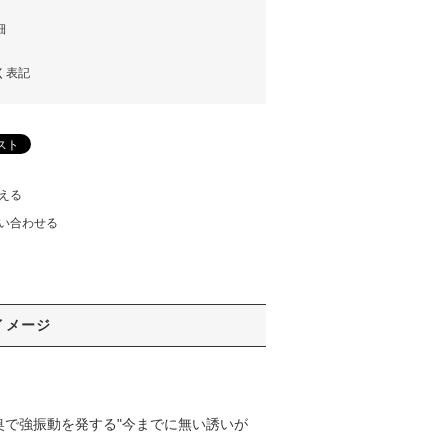
細
く表記
える
い合わせる
イメージ
奥で強振動を発する"今までに無い誘いが