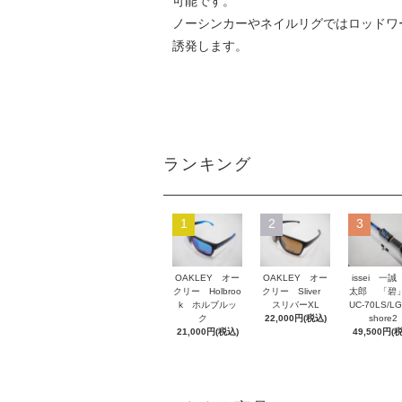
可能です。
ノーシンカーやネイルリグではロッドワ
誘発します。
ランキング
1
2
3
OAKLEY オー
OAKLEY オー
issei 一誠
クリー Holbroo
クリー Sliver
太郎 「碧」
k ホルブルッ
スリバーXL
UC-70LS/LG
ク
22,000円(税込)
shore2
21,000円(税込)
49,500円(