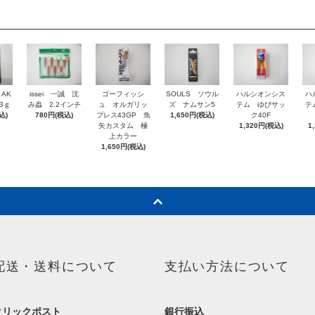
 AK
issei 一誠 沈
ゴーフィッシ
SOULS ソウル
ハルシオンシス
ハ
3ｇ
み蟲 2.2インチ
ュ オルガリッ
ズ ナムサン5
テム ゆびサッ
テ
込)
780円(税込)
プレス43GP 魚
1,650円(税込)
ク40F
矢カスタム 極
1,320円(税込)
1
上カラー
1,650円(税込)
配送・送料について
支払い方法について
クリックポスト
銀行振込