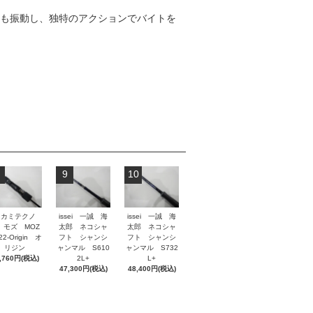
時も振動し、独特のアクションでバイトを
9
10
タカミテクノ
issei 一誠 海
issei 一誠 海
 モズ MOZ
太郎 ネコシャ
太郎 ネコシャ
2-Origin オ
フト シャンシ
フト シャンシ
リジン
ャンマル S610
ャンマル S732
,760円(税込)
2L+
L+
47,300円(税込)
48,400円(税込)