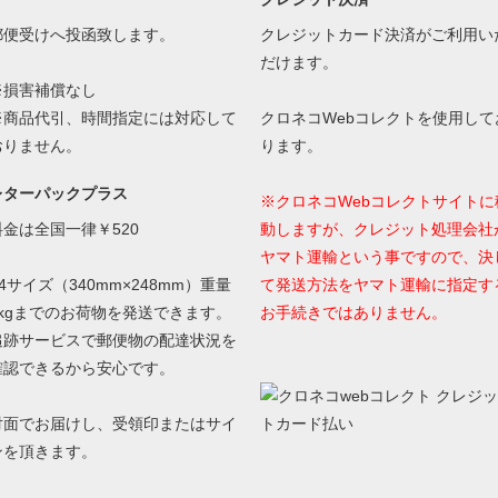
郵便受けへ投函致します。
クレジットカード決済がご利用い
だけます。
※損害補償なし
※商品代引、時間指定には対応して
クロネコWebコレクトを使用して
おりません。
ります。
レターパックプラス
※クロネコWebコレクトサイトに
料金は全国一律￥520
動しますが、クレジット処理会社
ヤマト運輸という事ですので、決
4サイズ（340mm×248mm）重量
て発送方法をヤマト運輸に指定す
4kgまでのお荷物を発送できます。
お手続きではありません。
追跡サービスで郵便物の配達状況を
確認できるから安心です。
対面でお届けし、受領印またはサイ
ンを頂きます。