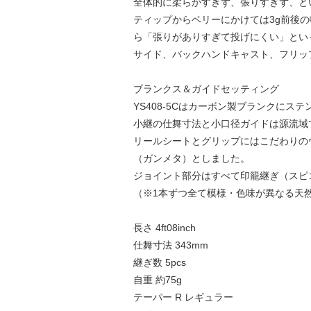
全体的に柔らかすぎず、張りすぎず、と
ティップからベリーにかけては3g前後
ら「張りがありすぎて投げにくい」とい
サイド、バックハンドキャスト、フリッ
ブランクス＆ガイドセッティング
YS408-5Cはカーボン製ブランクにス
小継の仕舞寸法と小口径ガイドは源流域
リールシートとグリップにはこだわりのウッ
（ガンメタ）としました。
ジョイント部分はすべて印籠継ぎ（スピ
（※1本ずつ全て模様・色味が異なる天
長さ 4ft08inch
仕舞寸法 343mm
継ぎ数 5pcs
自重 約75g
テーパー R レギュラー