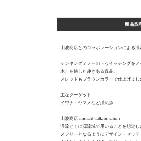
商品説
山波商店とのコラボレーションによる渓
シンキングミノーのトゥイッチングをメ
木）を施した趣きある逸品。
スレッドもブラウンカラーで仕上げました
主なターゲット
イワナ・ヤマメなど渓流魚
山波商店 special collaboration
渓流とくに源流域で用いることを想定し
スフリーとなるようにデザイン・セッテ