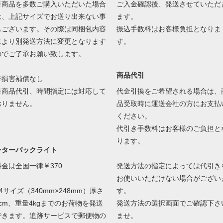
※商品を多数ご購入いただいた場合
ご入金確認後、発送させていただ
は、上記サイズでお送り出来ない事
ます。
もございます。その際は同梱包内容
振込手数料はお客様負担となりま
により別発送方法に変更となります
す。
のでご了承お願い致します。
商品代引
※損害補償なし
※商品代引、時間指定には対応して
代金引換をご希望される場合は、
おりません。
品受取時に運送会社の方にお支払
ください。
代引き手数料はお客様のご負担と
ります。
レターパックライト
料金は全国一律￥370
発送方法の指定によっては代引き
お使いいただけない場合がござい
4サイズ（340mm×248mm）厚さ
す。
3cm、重量4kgまでのお荷物を発送
発送方法の選択画面でご確認下さ
できます。追跡サービスで郵便物の
ませ。