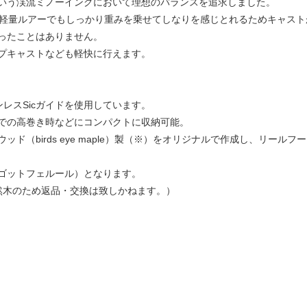
いう渓流ミノーイングにおいて理想のバランスを追求しました。
の軽量ルアーでもしっかり重みを乗せてしなりを感じとれるためキャス
ったことはありません。
プキャストなども軽快に行えます。
テンレスSicガイドを使用しています。
での高巻き時などにコンパクトに収納可能。
ド（birds eye maple）製（※）をオリジナルで作成し、リール
ゴットフェルール）となります。
然木のため返品・交換は致しかねます。）