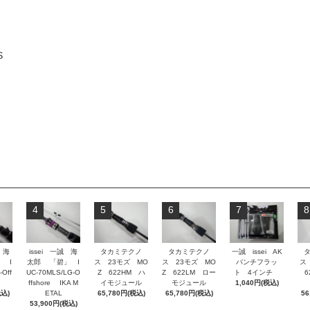
S
4
5
6
7
8
 海
issei 一誠 海
タカミテクノ
タカミテクノ
一誠 issei AK
 I
太郎 「碧」 I
ス 23モズ MO
ス 23モズ MO
パンチフラッ
ス
-Off
UC-70MLS/LG-O
Z 622HM ハ
Z 622LM ロー
ト 4インチ
62
ffshore IKA M
イモジュール
モジュール
1,040円(税込)
税込)
ETAL
65,780円(税込)
65,780円(税込)
56
53,900円(税込)