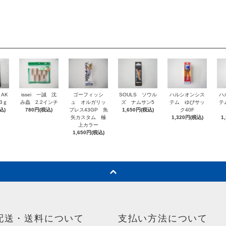
 AK
issei 一誠 沈
ゴーフィッシ
SOULS ソウル
ハルシオンシス
ハ
3ｇ
み蟲 2.2インチ
ュ オルガリッ
ズ ナムサン5
テム ゆびサッ
テ
込)
780円(税込)
プレス43GP 魚
1,650円(税込)
ク40F
矢カスタム 極
1,320円(税込)
1
上カラー
1,650円(税込)
配送・送料について
支払い方法について