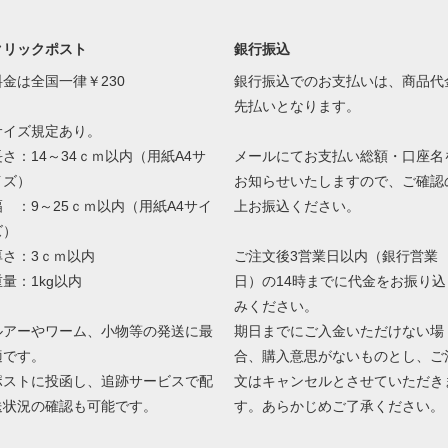
クリックポスト
銀行振込
料金は全国一律￥230
銀行振込でのお支払いは、商品代
先払いとなります。
サイズ規定あり。
長さ：14～34ｃｍ以内（用紙A4サ
メールにてお支払い総額・口座名
イズ）
お知らせいたしますので、ご確認
幅 ：9～25ｃｍ以内（用紙A4サイ
上お振込ください。
ズ）
厚さ：3ｃｍ以内
ご注文後3営業日以内（銀行営業
重量：1kg以内
日）の14時までに代金をお振り込
みください。
ルアーやワーム、小物等の発送に最
期日までにご入金いただけない場
適です。
合、購入意思がないものとし、ご
ポストに投函し、追跡サービスで配
文はキャンセルとさせていただき
送状況の確認も可能です。
す。あらかじめご了承ください。