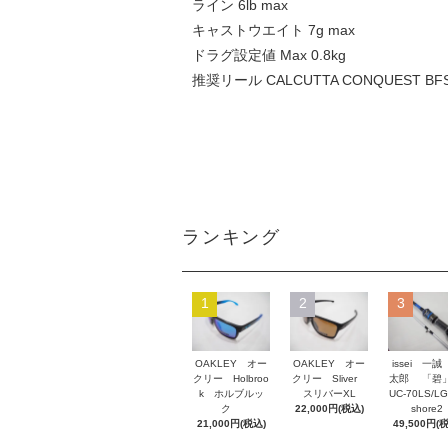
ライン 6lb max
キャストウエイト 7g max
ドラグ設定値 Max 0.8kg
推奨リール CALCUTTA CONQUEST BF
ランキング
1
2
3
OAKLEY オー
OAKLEY オー
issei 一誠
クリー Holbroo
クリー Sliver
太郎 「碧」
k ホルブルッ
スリバーXL
UC-70LS/LG
ク
22,000円(税込)
shore2
21,000円(税込)
49,500円(