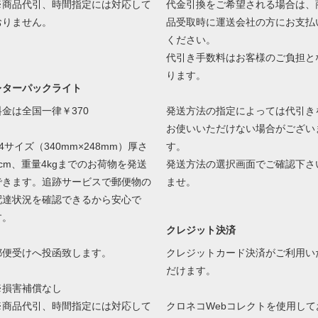
※商品代引、時間指定には対応して
代金引換をご希望される場合は、
おりません。
品受取時に運送会社の方にお支払
ください。
代引き手数料はお客様のご負担と
ります。
レターパックライト
料金は全国一律￥370
発送方法の指定によっては代引き
お使いいただけない場合がござい
4サイズ（340mm×248mm）厚さ
す。
3cm、重量4kgまでのお荷物を発送
発送方法の選択画面でご確認下さ
できます。追跡サービスで郵便物の
ませ。
配達状況を確認できるから安心で
す。
クレジット決済
郵便受けへ投函致します。
クレジットカード決済がご利用い
だけます。
※損害補償なし
※商品代引、時間指定には対応して
クロネコWebコレクトを使用して