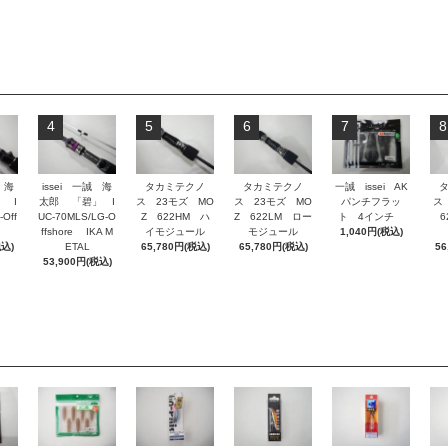
4
5
6
7
8
 海
issei 一誠 海
タカミテクノ
タカミテクノ
一誠 issei AK
 I
太郎 「碧」 I
ス 23モズ MO
ス 23モズ MO
パンチフラッ
ス
-Off
UC-70MLS/LG-O
Z 622HM ハ
Z 622LM ロー
ト 4インチ
62
ffshore IKA M
イモジュール
モジュール
1,040円(税込)
税込)
ETAL
65,780円(税込)
65,780円(税込)
56
53,900円(税込)