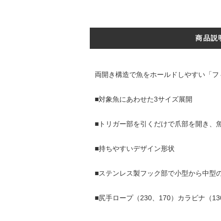
商品説
両開き構造で魚をホールドしやすい「フ
■対象魚にあわせた3サイズ展開
■トリガー部を引くだけで爪部を開き、
■持ちやすいデザイン形状
■ステンレス製フック部で小型から中型
■尻手ロープ（230、170）カラビナ（1