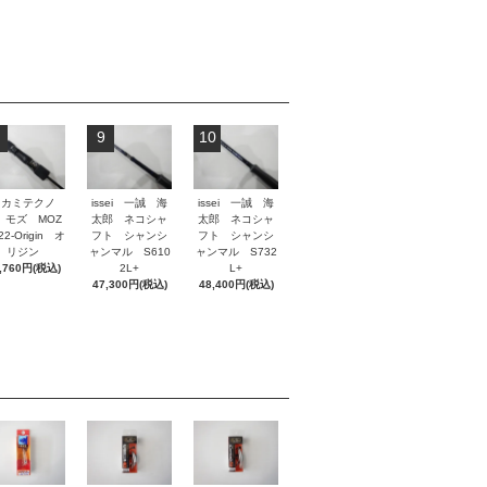
9
10
タカミテクノ
issei 一誠 海
issei 一誠 海
 モズ MOZ
太郎 ネコシャ
太郎 ネコシャ
2-Origin オ
フト シャンシ
フト シャンシ
リジン
ャンマル S610
ャンマル S732
,760円(税込)
2L+
L+
47,300円(税込)
48,400円(税込)