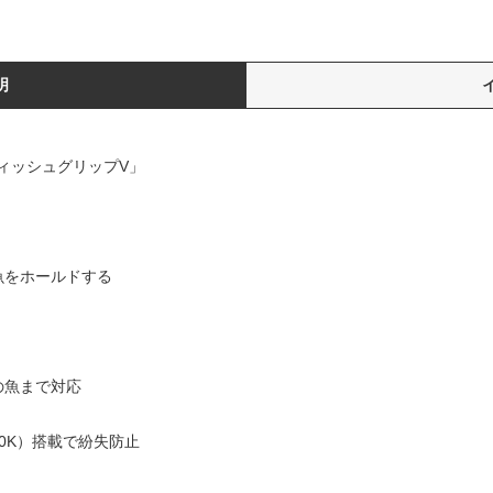
明
ィッシュグリップV」
魚をホールドする
の魚まで対応
30K）搭載で紛失防止