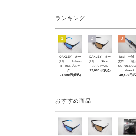
ランキング
1
2
3
OAKLEY オー
OAKLEY オー
issei 一誠
クリー Holbroo
クリー Sliver
太郎 「碧」
k ホルブルッ
スリバーXL
UC-70LS/LG
ク
22,000円(税込)
shore2
21,000円(税込)
49,500円(
おすすめ商品