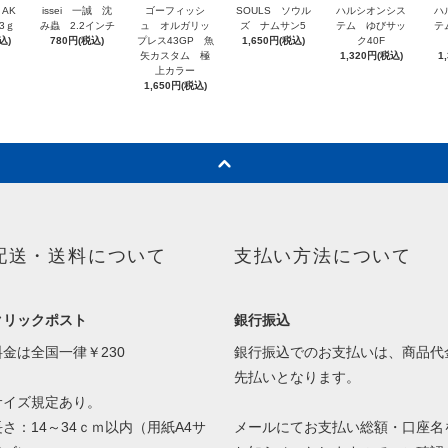
 AK
issei 一誠 沈
ゴーフィッシ
SOULS ソウル
ハルシオンシス
ハ
3ｇ
み蟲 2.2インチ
ュ オルガリッ
ズ ナムサン5
テム ゆびサッ
テ
込)
780円(税込)
プレス43GP 魚
1,650円(税込)
ク40F
矢カスタム 極
1,320円(税込)
1
上カラー
1,650円(税込)
配送・送料について
支払い方法について
クリックポスト
銀行振込
料金は全国一律￥230
銀行振込でのお支払いは、商品代
先払いとなります。
サイズ規定あり。
長さ：14～34ｃｍ以内（用紙A4サ
メールにてお支払い総額・口座名