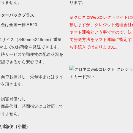
おりません。
ります。
レターパックプラス
※クロネコWebコレクトサイトに
料金は全国一律￥520
動しますが、クレジット処理会社
ヤマト運輸という事ですので、決
4サイズ（340mm×248mm）重量
て発送方法をヤマト運輸に指定す
4kgまでのお荷物を発送できます。
お手続きではありません。
追跡サービスで郵便物の配達状況を
確認できるから安心です。
対面でお届けし、受領印またはサイ
ンを頂きます。
※損害補償なし
※商品代引、時間指定には対応して
おりません。
佐川急便（小型）