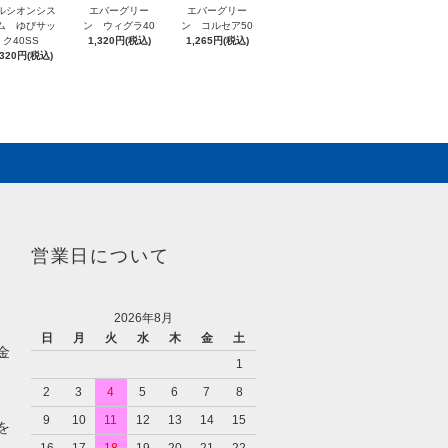
ルシオンシス
エバーグリー
エバーグリー
ム ゆびサッ
ン ウィグラ40
ン コルセア50
ク40SS
1,320円(税込)
1,265円(税込)
,320円(税込)
営業日について
2026年8月
日
月
火
水
木
金
土
金
1
2
3
4
5
6
7
8
9
10
11
12
13
14
15
を