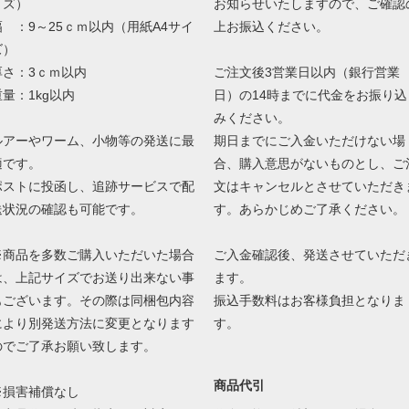
イズ）
お知らせいたしますので、ご確認
幅 ：9～25ｃｍ以内（用紙A4サイ
上お振込ください。
ズ）
厚さ：3ｃｍ以内
ご注文後3営業日以内（銀行営業
重量：1kg以内
日）の14時までに代金をお振り込
みください。
ルアーやワーム、小物等の発送に最
期日までにご入金いただけない場
適です。
合、購入意思がないものとし、ご
ポストに投函し、追跡サービスで配
文はキャンセルとさせていただき
送状況の確認も可能です。
す。あらかじめご了承ください。
※商品を多数ご購入いただいた場合
ご入金確認後、発送させていただ
は、上記サイズでお送り出来ない事
ます。
もございます。その際は同梱包内容
振込手数料はお客様負担となりま
により別発送方法に変更となります
す。
のでご了承お願い致します。
商品代引
※損害補償なし