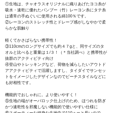
①生地は、チャオラスオリジナルに織りあげたヨコ糸が
吸水・速乾に優れたバンブー（竹）レーヨン糸にタテ糸
は通常の手ぬぐいに使用される綿100％です。
②レーヨンのストレッチ性とドレープ感がしなやかで柔
らかな肌触り
軽くてかさばらない携帯性！
③110cmのロングサイズでも約４７gと、同サイズのタ
オルと比べると重量は１/３！（＊当社調べ）と携帯性が
抜群のアクティビティ向け
④登山やトレッキングなど、荷物を減らしたいアウトド
アアクティビティで活躍しますし、タイダイでサンセッ
トをイメージしたデザインなのでビーチスタイルなどに
も好相性です。
機能的でおしゃれに。より使いやすく！
⑤生地の端がオーバロック仕上げのため、ほつれを防ぎ
かつ速乾性を邪魔しない機能的で使いやすい仕様に
⑥スポーティーな細身な生地巾で110ｃｍと長いので、