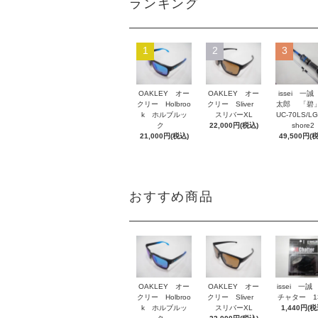
ランキング
1
2
3
OAKLEY オー
OAKLEY オー
issei 一誠
クリー Holbroo
クリー Sliver
太郎 「碧」
k ホルブルッ
スリバーXL
UC-70LS/LG
ク
22,000円(税込)
shore2
21,000円(税込)
49,500円(
おすすめ商品
OAKLEY オー
OAKLEY オー
issei 一誠
クリー Holbroo
クリー Sliver
チャター 1
k ホルブルッ
スリバーXL
1,440円(税