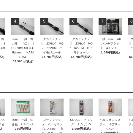
4
5
6
7
8
 海
issei 一誠 海
タカミテクノ
タカミテクノ
一誠 issei AK
 I
太郎 「碧」 I
ス 23モズ MO
ス 23モズ MO
パンチフラッ
ス
-Off
UC-70MLS/LG-O
Z 622HM ハ
Z 622LM ロー
ト 4インチ
62
ffshore IKA M
イモジュール
モジュール
1,040円(税込)
税込)
ETAL
65,780円(税込)
65,780円(税込)
56
53,900円(税込)
 AK
issei 一誠 沈
ゴーフィッシ
SOULS ソウル
ハルシオンシス
ハ
3ｇ
み蟲 2.2インチ
ュ オルガリッ
ズ ナムサン5
テム ゆびサッ
テ
込)
780円(税込)
プレス43GP 魚
1,650円(税込)
ク40F