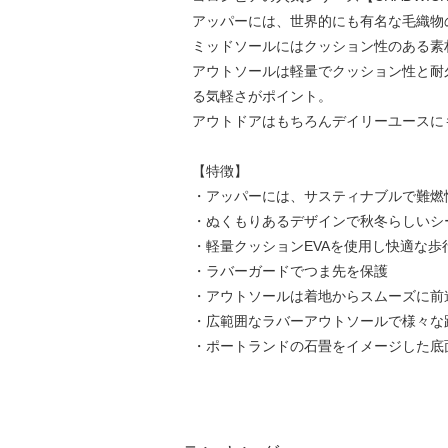
アッパーには、世界的にも有名な毛織物
ミッドソールにはクッション性のある素
アウトソールは軽量でクッション性と耐
る気軽さがポイント。
アウトドアはもちろんデイリーユースに
【特徴】
・アッパーには、サスティナブルで難燃
・ぬくもりあるデザインで秋冬らしいシ
・軽量クッションEVAを使用し快適な歩
・ラバーガードでつま先を保護
・アウトソールは着地からスムーズに前
・広範囲なラバーアウトソールで様々な
・ポートランドの石畳をイメージした底