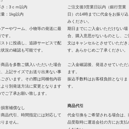
厚さ：3ｃｍ以内
ご注文後3営業日以内（銀行営業
重量：1kg以内
日）の14時までに代金をお振り込
みください。
ルアーやワーム、小物等の発送に最
期日までにご入金いただけない場
適です。
合、購入意思がないものとし、ご
ポストに投函し、追跡サービスで配
文はキャンセルとさせていただき
送状況の確認も可能です。
す。あらかじめご了承ください。
※商品を多数ご購入いただいた場合
ご入金確認後、発送させていただ
は、上記サイズでお送り出来ない事
ます。
もございます。その際は同梱包内容
振込手数料はお客様負担となりま
により別発送方法に変更となります
す。
のでご了承お願い致します。
商品代引
※損害補償なし
※商品代引、時間指定には対応して
代金引換をご希望される場合は、
おりません。
品受取時に運送会社の方にお支払