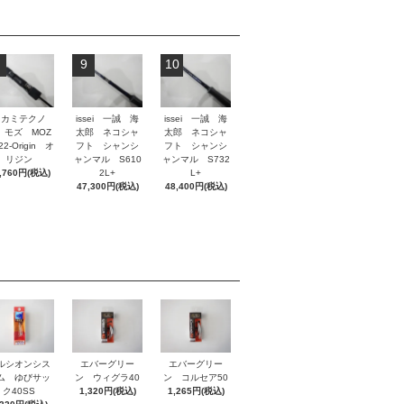
9
10
タカミテクノ
issei 一誠 海
issei 一誠 海
 モズ MOZ
太郎 ネコシャ
太郎 ネコシャ
2-Origin オ
フト シャンシ
フト シャンシ
リジン
ャンマル S610
ャンマル S732
,760円(税込)
2L+
L+
47,300円(税込)
48,400円(税込)
ルシオンシス
エバーグリー
エバーグリー
ム ゆびサッ
ン ウィグラ40
ン コルセア50
ク40SS
1,320円(税込)
1,265円(税込)