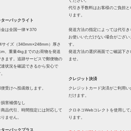
ください。
代引き手数料はお客様のご負担と
ります。
レターパックライト
料金は全国一律￥370
発送方法の指定によっては代引き
お使いいただけない場合がござい
4サイズ（340mm×248mm）厚さ
す。
3cm、重量4kgまでのお荷物を発送
発送方法の選択画面でご確認下さ
できます。追跡サービスで郵便物の
ませ。
配達状況を確認できるから安心で
す。
クレジット決済
郵便受けへ投函致します。
クレジットカード決済がご利用い
だけます。
※損害補償なし
※商品代引、時間指定には対応して
クロネコWebコレクトを使用して
おりません。
ります。
レターパックプラス