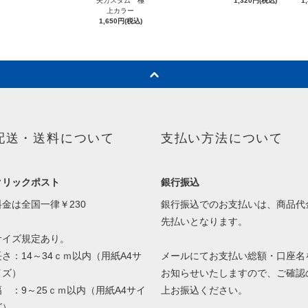
矢カスタム 極
1,320円(税込)
1
上カラー
1,650円(税込)
配送・送料について
支払い方法について
クリックポスト
銀行振込
料金は全国一律￥230
銀行振込でのお支払いは、商品代
先払いとなります。
サイズ規定あり。
長さ：14～34ｃｍ以内（用紙A4サ
メールにてお支払い総額・口座名
イズ）
お知らせいたしますので、ご確認
幅 ：9～25ｃｍ以内（用紙A4サイ
上お振込ください。
ズ）