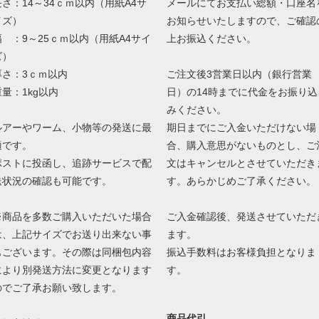
長さ：14～34ｃｍ以内（用紙A4サ
メールにてお支払い総額・口座名
イズ）
お知らせいたしますので、ご確認
幅 ：9～25ｃｍ以内（用紙A4サイ
上お振込ください。
ズ）
厚さ：3ｃｍ以内
ご注文後3営業日以内（銀行営業
重量：1kg以内
日）の14時までに代金をお振り込
みください。
ルアーやワーム、小物等の発送に最
期日までにご入金いただけない場
適です。
合、購入意思がないものとし、ご
ポストに投函し、追跡サービスで配
文はキャンセルとさせていただき
送状況の確認も可能です。
す。あらかじめご了承ください。
※商品を多数ご購入いただいた場合
ご入金確認後、発送させていただ
は、上記サイズでお送り出来ない事
ます。
もございます。その際は同梱包内容
振込手数料はお客様負担となりま
により別発送方法に変更となります
す。
のでご了承お願い致します。
商品代引