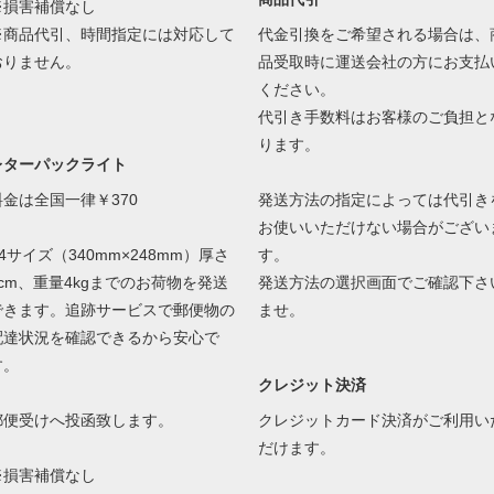
※損害補償なし
※商品代引、時間指定には対応して
代金引換をご希望される場合は、
おりません。
品受取時に運送会社の方にお支払
ください。
代引き手数料はお客様のご負担と
ります。
レターパックライト
料金は全国一律￥370
発送方法の指定によっては代引き
お使いいただけない場合がござい
4サイズ（340mm×248mm）厚さ
す。
3cm、重量4kgまでのお荷物を発送
発送方法の選択画面でご確認下さ
できます。追跡サービスで郵便物の
ませ。
配達状況を確認できるから安心で
す。
クレジット決済
郵便受けへ投函致します。
クレジットカード決済がご利用い
だけます。
※損害補償なし