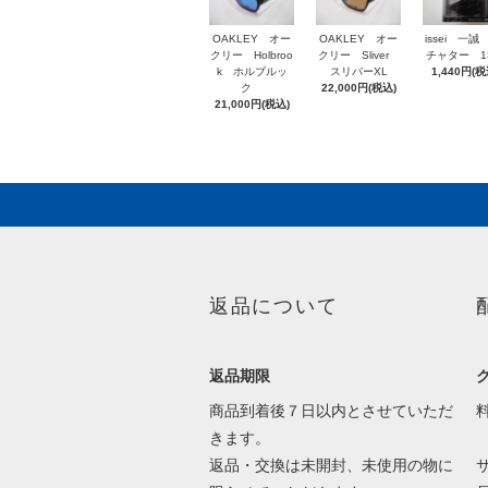
OAKLEY オー
OAKLEY オー
issei 一誠
クリー Holbroo
クリー Sliver
チャター 1
k ホルブルッ
スリバーXL
1,440円(税
ク
22,000円(税込)
21,000円(税込)
返品について
返品期限
商品到着後７日以内とさせていただ
きます。
返品・交換は未開封、未使用の物に