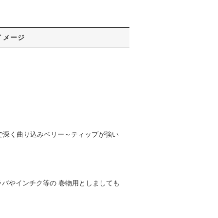
イメージ
まで深く曲り込みベリー～ティップが強い
ラバやインチク等の 巻物用としましても