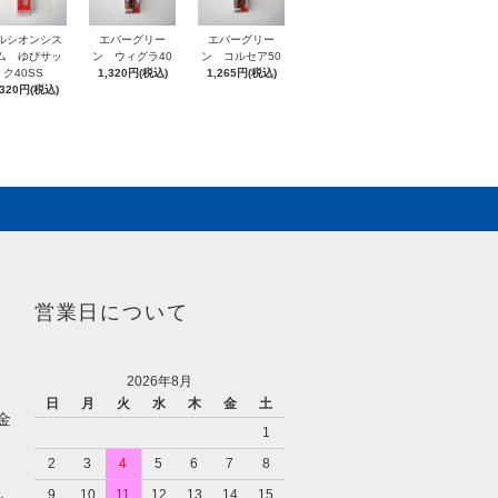
ルシオンシス
エバーグリー
エバーグリー
ム ゆびサッ
ン ウィグラ40
ン コルセア50
ク40SS
1,320円(税込)
1,265円(税込)
,320円(税込)
営業日について
2026年8月
日
月
火
水
木
金
土
金
1
2
3
4
5
6
7
8
9
10
11
12
13
14
15