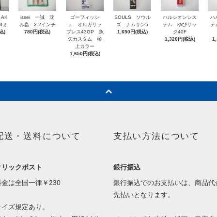
 AK
issei 一誠 沈
ゴーフィッシ
SOULS ソウル
ハルシオンシス
ハ
3ｇ
み蟲 2.2インチ
ュ オルガリッ
ズ ナムサン5
テム ゆびサッ
テ
込)
780円(税込)
プレス43GP 魚
1,650円(税込)
ク40F
矢カスタム 極
1,320円(税込)
1
上カラー
1,650円(税込)
配送・送料について
支払い方法について
クリックポスト
銀行振込
料金は全国一律￥230
銀行振込でのお支払いは、商品代
先払いとなります。
サイズ規定あり。