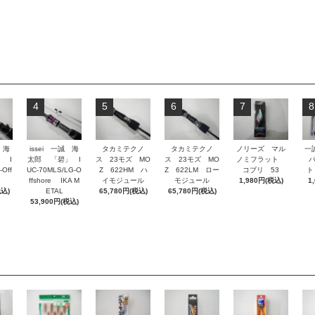
4
5
6
7
8
 海
issei 一誠 海
タカミテクノ
タカミテクノ
ノリーズ マル
一誠
 I
太郎 「碧」 I
ス 23モズ MO
ス 23モズ MO
ノミフラット
-Off
UC-70MLS/LG-O
Z 622HM ハ
Z 622LM ロー
コブリ 53
ト
ffshore IKA M
イモジュール
モジュール
1,980円(税込)
1
税込)
ETAL
65,780円(税込)
65,780円(税込)
53,900円(税込)