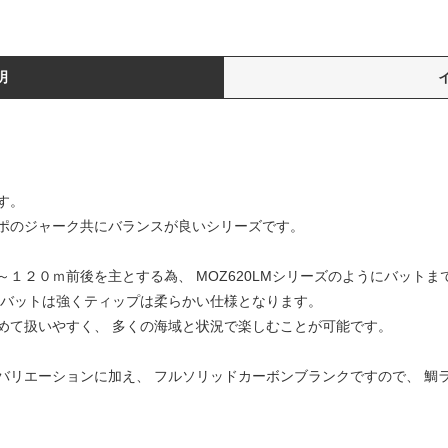
明
す。
ポのジャーク共にバランスが良いシリーズです。
１２０ｍ前後を主とする為、 MOZ620LMシリーズのようにバット
ズは、バットは強くティップは柔らかい仕様となります。
めて扱いやすく、 多くの海域と状況で楽しむことが可能です。
バリエーションに加え、 フルソリッドカーボンブランクですので、 鯛