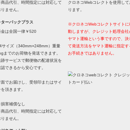
※商品代引、時間指定には対応して
クロネコWebコレクトを使用して
おりません。
ります。
レターパックプラス
※クロネコWebコレクトサイトに
料金は全国一律￥520
動しますが、クレジット処理会社
ヤマト運輸という事ですので、決
4サイズ（340mm×248mm）重量
て発送方法をヤマト運輸に指定す
4kgまでのお荷物を発送できます。
お手続きではありません。
追跡サービスで郵便物の配達状況を
確認できるから安心です。
対面でお届けし、受領印またはサイ
ンを頂きます。
※損害補償なし
※商品代引、時間指定には対応して
おりません。