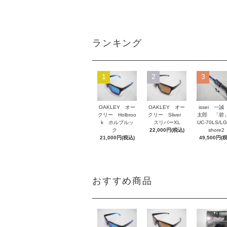
ランキング
1
2
3
OAKLEY オー
OAKLEY オー
issei 一誠
クリー Holbroo
クリー Sliver
太郎 「碧」
k ホルブルッ
スリバーXL
UC-70LS/LG
ク
22,000円(税込)
shore2
21,000円(税込)
49,500円(
おすすめ商品