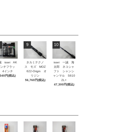
9
10
 issei AK
タカミテクノ
issei 一誠 海
パンチフラッ
ス モズ MOZ
太郎 ネコシャ
 4インチ
622-Origin オ
フト シャンシ
,040円(税込)
リジン
ャンマル S610
56,760円(税込)
2L+
47,300円(税込)