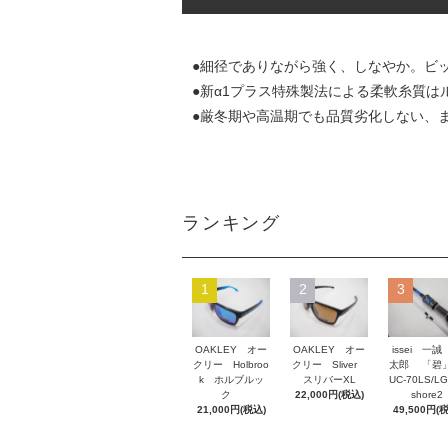
●細径でありながら強く、しなやか。ビ
●新α1プラス特殊製法による柔軟糸質
●厳冬期や高温期でも品質劣化しない、
ランキング
1
2
3
OAKLEY オー
OAKLEY オー
issei 一誠
クリー Holbroo
クリー Sliver
太郎 「碧」
k ホルブルッ
スリバーXL
UC-70LS/LG
ク
22,000円(税込)
shore2
21,000円(税込)
49,500円(