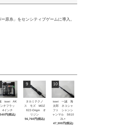
バー原糸」をセンシティブゲームに導入。
9
10
 issei AK
タカミテクノ
issei 一誠 海
パンチフラッ
ス モズ MOZ
太郎 ネコシャ
 4インチ
622-Origin オ
フト シャンシ
,040円(税込)
リジン
ャンマル S610
56,760円(税込)
2L+
47,300円(税込)