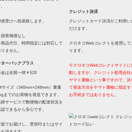
す。
クレジット決済
郵便受けへ投函致します。
クレジットカード決済がご利用い
だけます。
※損害補償なし
※商品代引、時間指定には対応して
クロネコWebコレクトを使用して
おりません。
ります。
レターパックプラス
※クロネコWebコレクトサイトに
料金は全国一律￥520
動しますが、クレジット処理会社
ヤマト運輸という事ですので、決
4サイズ（340mm×248mm）重量
て発送方法をヤマト運輸に指定す
4kgまでのお荷物を発送できます。
お手続きではありません。
追跡サービスで郵便物の配達状況を
確認できるから安心です。
対面でお届けし、受領印またはサイ
ンを頂きます。