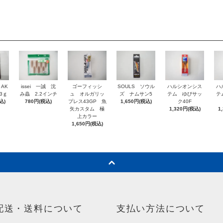
 AK
issei 一誠 沈
ゴーフィッシ
SOULS ソウル
ハルシオンシス
ハ
3ｇ
み蟲 2.2インチ
ュ オルガリッ
ズ ナムサン5
テム ゆびサッ
テ
込)
780円(税込)
プレス43GP 魚
1,650円(税込)
ク40F
矢カスタム 極
1,320円(税込)
1
上カラー
1,650円(税込)
配送・送料について
支払い方法について