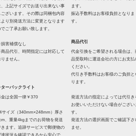
は、上記サイズでお送り出来ない事
ます。
もございます。その際は同梱包内容
振込手数料はお客様負担となりま
により別発送方法に変更となります
す。
のでご了承お願い致します。
商品代引
※損害補償なし
※商品代引、時間指定には対応して
代金引換をご希望される場合は、
おりません。
品受取時に運送会社の方にお支払
ください。
代引き手数料はお客様のご負担と
ります。
レターパックライト
料金は全国一律￥370
発送方法の指定によっては代引き
お使いいただけない場合がござい
4サイズ（340mm×248mm）厚さ
す。
3cm、重量4kgまでのお荷物を発送
発送方法の選択画面でご確認下さ
できます。追跡サービスで郵便物の
ませ。
配達状況を確認できるから安心で