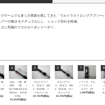
ッグゲームでも多くの実績を残してきた「ウルトラストロングアブソー
はルアーの動きをナチュラルにし、ショック切れを軽減。
まさに究極のフロロカーボンリーダー。
4
5
6
7
8
 海
issei 一誠 海
タカミテクノ
タカミテクノ
ノリーズ マル
一誠
 I
太郎 「碧」 I
ス 23モズ MO
ス 23モズ MO
ノミフラット
-Off
UC-70MLS/LG-O
Z 622HM ハ
Z 622LM ロー
コブリ 53
ト
ffshore IKA M
イモジュール
モジュール
1,980円(税込)
1
税込)
ETAL
65,780円(税込)
65,780円(税込)
53,900円(税込)