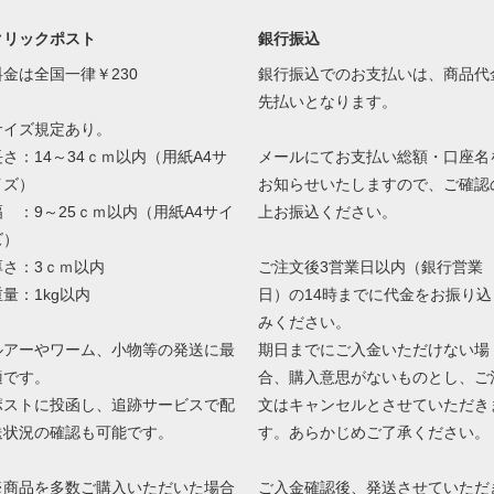
クリックポスト
銀行振込
料金は全国一律￥230
銀行振込でのお支払いは、商品代
先払いとなります。
サイズ規定あり。
長さ：14～34ｃｍ以内（用紙A4サ
メールにてお支払い総額・口座名
イズ）
お知らせいたしますので、ご確認
幅 ：9～25ｃｍ以内（用紙A4サイ
上お振込ください。
ズ）
厚さ：3ｃｍ以内
ご注文後3営業日以内（銀行営業
重量：1kg以内
日）の14時までに代金をお振り込
みください。
ルアーやワーム、小物等の発送に最
期日までにご入金いただけない場
適です。
合、購入意思がないものとし、ご
ポストに投函し、追跡サービスで配
文はキャンセルとさせていただき
送状況の確認も可能です。
す。あらかじめご了承ください。
※商品を多数ご購入いただいた場合
ご入金確認後、発送させていただ